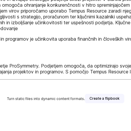
jem omogoča ohranjanje konkurenčnosti v hitro spreminjajočem 
jem virov priporočamo uporabo Tempus Resource zaradi njeg
jivosti s strategijo, proračunom ter ključnimi kazalniki uspeha
nih in izboljšanje učinkovitosti ter uspešnosti podjetja. Klj
vedovanje
in programov je učinkovita uporaba finančnih in človeških v
djetje ProSymmetry. Podjetjem omogoča, da optimizirajo svoje
zvajanja projektov in programov. S pomočjo Tempus Resource l
Create a flipbook
Turn static files into dynamic content formats.