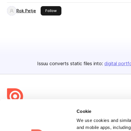
Rok Petje
this publisher
Follow
Issuu converts static files into:
digital portf
Cookie
Bending Spoons US Inc.
Create once,
share everywhere.
We use cookies and similar
and mobile apps, including