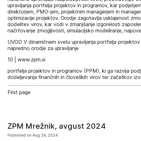
upravljanja portfelja projektov in programov, kar podjet
direktorjem, PMO-jem, projektnim managerjem in manager
optimizacije projektov. Orodje zagotavlja usklajenost zmogl
dodelitev virov, kar vodi v zmanjšanje izgorelosti zaposle
načrtovanje zmogljivosti, simulacijsko modeliranje, napo
UVOD V dinamičnem svetu upravljanja portfelja projektov 
napredno orodje za upravljanje
10 | www.zpm.si
portfelja projektov in programov (PPM), ki ga razvija po
dodeljevanja finančnih in človeških virov ter začetkov i
First page
ZPM Mrežnik, avgust 2024
Published on
Aug 29, 2024