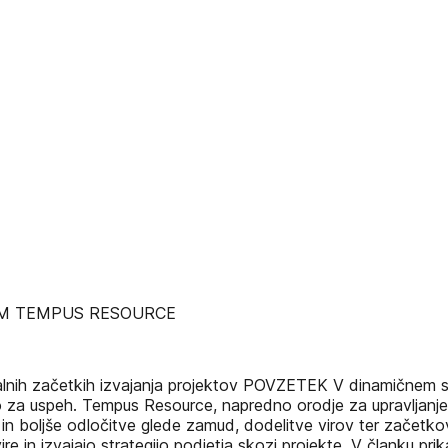
EM TEMPUS RESOURCE
alnih začetkih izvajanja projektov POVZETEK V dinamičnem sve
no za uspeh. Tempus Resource, napredno orodje za upravljanje 
n boljše odločitve glede zamud, dodelitve virov ter začetk
ire in izvajajo strategijo podjetja skozi projekte. V članku p