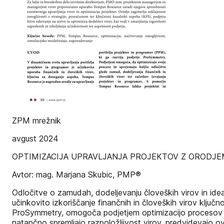
ZPM mrežnik
avgust 2024
OPTIMIZACIJA UPRAVLJANJA PROJEKTOV Z ORODJ
Avtor: mag. Marjana Skubic, PMP®
Odločitve o zamudah, dodeljevanju človeških virov in ide
učinkovito izkoriščanje finančnih in človeških virov ključ
ProSymmetry, omogoča podjetjem optimizacijo procesov i
natančno spremljajo razpoložljivost virov, predvidevajo ov