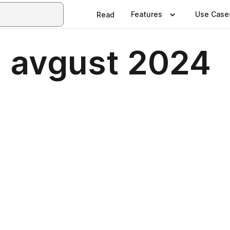
Features
Use Case
Read
 avgust 2024