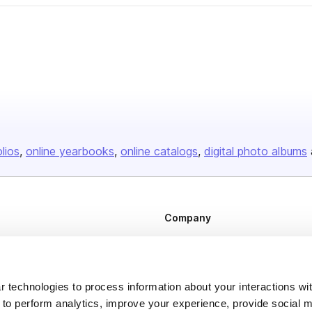
olios
online yearbooks
online catalogs
digital photo albums
Company
About us
Careers
 technologies to process information about your interactions wi
Plans & Pricing
 to perform analytics, improve your experience, provide social m
Press