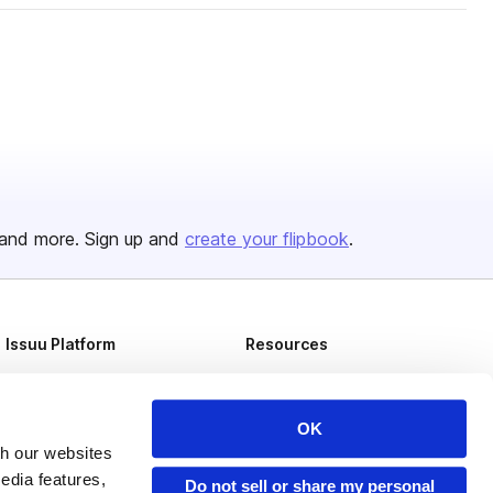
and more. Sign up and
create your flipbook
.
Issuu Platform
Resources
Content Types
Developers
Features
Publisher Directory
OK
th our websites
Flipbook
Redeem Code
edia features,
Do not sell or share my personal
Industries