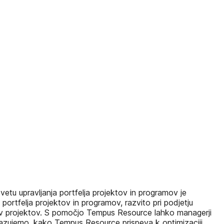
tu upravljanja portfelja projektov in programov je
portfelja projektov in programov, razvito pri podjetju
ov projektov. S pomočjo Tempus Resource lahko managerji
rikazujemo, kako Tempus Resource prispeva k optimizaciji