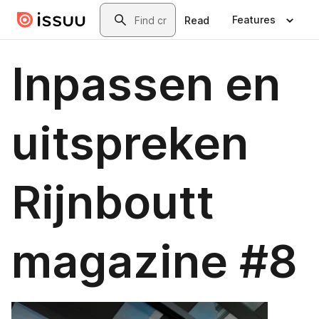
Skip to main content
Search
Features
Read
Inpassen en
uitspreken
Rijnboutt
magazine #8