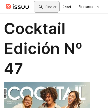
Skip to main content
Search
Features
Read
Cocktail
Edición Nº
47