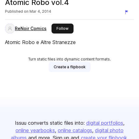
Atomic Robo vol.4
Published on
Mar 4, 2014
ReNoir Comics
this publisher
Follow
Atomic Robo e Altre Stranezze
Turn static files into dynamic content formats.
Create a flipbook
Issuu converts static files into:
digital portfolios
online yearbooks
online catalogs
digital photo
albums
and more. Sign up and
create your flipbook
.