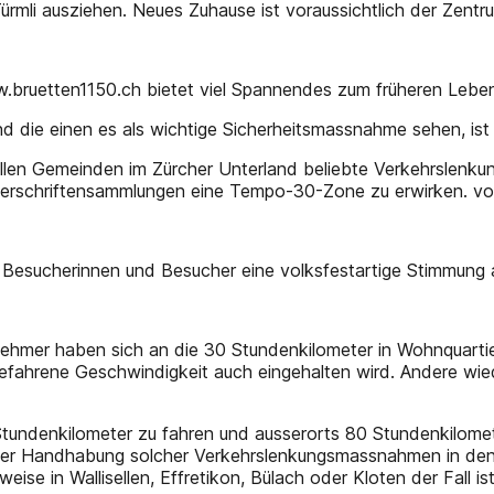
mli ausziehen. Neues Zuhause ist voraussichtlich der Zentrum
.bruetten1150.ch bietet viel Spannendes zum früheren Leben u
die einen es als wichtige Sicherheitsmassnahme sehen, ist e
llen Gemeinden im Zürcher Unterland beliebte Verkehrslen
nterschriftensammlungen eine Tempo-30-Zone zu erwirken. v
n Besucherinnen und Besucher eine volksfestartige Stimmung
nehmer haben sich an die 30 Stundenkilometer in Wohnquart
gefahrene Geschwindigkeit auch eingehalten wird. Andere wi
Stundenkilometer zu fahren und ausserorts 80 Stundenkilomet
in der Handhabung solcher Verkehrslenkungsmassnahmen in d
se in Wallisellen, Effretikon, Bülach oder Kloten der Fall is