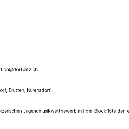
ktion@dorfblitz.ch
rf, Brütten, Nürensdorf
eizerischen Jugendmusikwettbewerb mit der Blockflöte den er