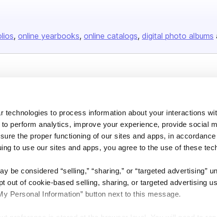
olios
online yearbooks
online catalogs
digital photo albums
Company
About us
 technologies to process information about your interactions wi
Careers
 to perform analytics, improve your experience, provide social m
Plans & Pricing
nsure the proper functioning of our sites and apps, in accordance
Press
uing to use our sites and apps, you agree to the use of these tec
Contact
y be considered “selling,” “sharing,” or “targeted advertising” u
 out of cookie-based selling, sharing, or targeted advertising us
My Personal Information” button next to this message.