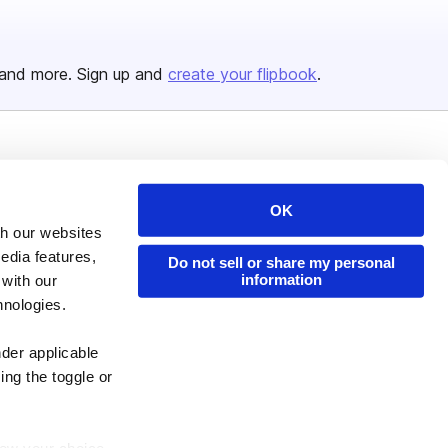
and more. Sign up and
create your flipbook
.
Issuu Platform
Resources
Content Types
Developers
OK
th our websites
Features
Publisher Directory
edia features,
Do not sell or share my personal
Flipbook
Redeem Code
information
 with our
Industries
hnologies.
nder applicable
ing the toggle or