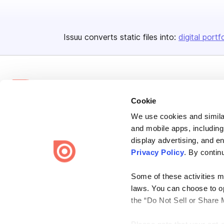
Issuu converts static files into:
digital portf
Cookie
We use cookies and similar
Bending Spoons US Inc.
and mobile apps, including
Create once,
share everywhere.
display advertising, and e
Privacy Policy
. By contin
Issuu turns PDFs and other files into interactive flipbooks and
engaging content for every channel.
Some of these activities ma
laws. You can choose to opt
the “Do Not Sell or Share 