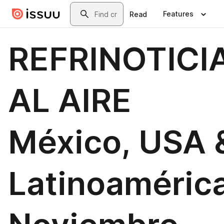
Skip to main content
Search
Features
Read
REFRINOTICI
AL AIRE
México, USA 
Latinoamérica