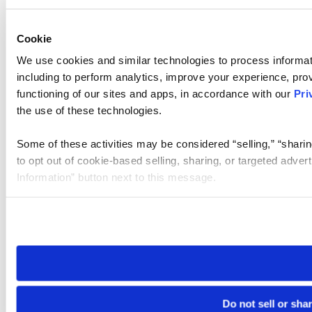
Cookie
We use cookies and similar technologies to process informat
including to perform analytics, improve your experience, prov
functioning of our sites and apps, in accordance with our
Pri
the use of these technologies.
Some of these activities may be considered “selling,” “sharin
to opt out of cookie-based selling, sharing, or targeted adver
Information” button next to this message.
Please note that your opt-out preference is stored at the br
site you visit. If you access our sites from a different device
need to be set again.
Do not sell or sha