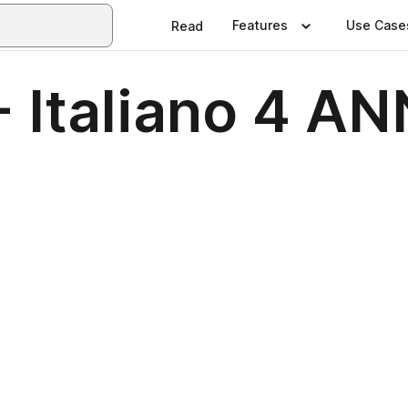
Features
Use Case
Read
 - Italiano 4 