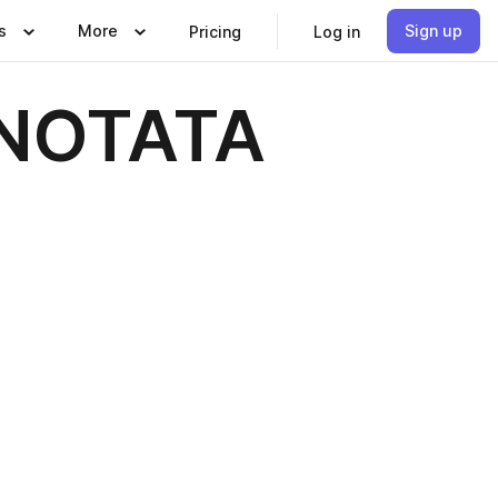
s
More
Sign up
Pricing
Log in
ANNOTATA