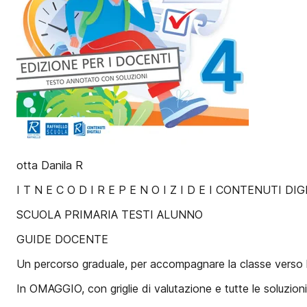
otta Danila R
I T N E C O D I R E P E N O I Z I D E I CONTENUTI D
SCUOLA PRIMARIA TESTI ALUNNO
GUIDE DOCENTE
Un percorso graduale, per accompagnare la classe verso l
In OMAGGIO, con griglie di valutazione e tutte le soluzioni