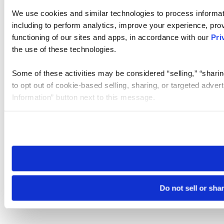
We use cookies and similar technologies to process informat
including to perform analytics, improve your experience, prov
functioning of our sites and apps, in accordance with our
Pri
the use of these technologies.
Some of these activities may be considered “selling,” “sharin
to opt out of cookie-based selling, sharing, or targeted adver
Information” button next to this message.
Please note that your opt-out preference is stored at the br
site you visit. If you access our sites from a different device
need to be set again.
Do not sell or sha