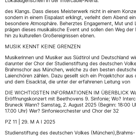
Lokalaugenschein in der Intercable-Arena.
des Klangs. Dass dieses Meisterwerk nicht in einem Konze
sondern in einem Eispalast erklingt, verleiht dem Abend ei
besondere Atmosphäre. Beherztes Engagement, Mut und 
prägen dieses musikalische Event und sollen den Weg der 
hin zu kulturellen Großereignissen ebnen.
MUSIK KENNT KEINE GRENZEN
Musikerinnen und Musiker aus Südtirol und Deutschland wi
darunter der Chor der Studienstiftung des deutschen Volk
Brahmschor aus München, welche zu den besten deutsch
Laienchören zählen. Dazu gesellt sich ein Projektchor aus
und dem Eisacktal, die unter der erfahrenen Leitung von
DIE WICHTIGSTEN INFORMATIONEN IM ÜBERBLICK W
Eröffnungskonzert mit Beethovens 9. Sinfonie; Wo? Interc
Bruneck Wann? Samstag, 2. August 2025 (Beginn: 18:00 Uh
17.00 Uhr) Wer? Sinfonieorchester und Chor der 32
PZ 11 | 29. M A I 2025
Studienstiftung des deutschen Volkes (München),Brahms-