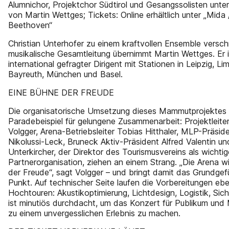
Alumnichor, Projektchor Südtirol und Gesangssolisten unter
von Martin Wettges; Tickets: Online erhältlich unter „Mida 
Beethoven“
Christian Unterhofer zu einem kraftvollen Ensemble versc
musikalische Gesamtleitung übernimmt Martin Wettges. Er i
international gefragter Dirigent mit Stationen in Leipzig, Li
Bayreuth, München und Basel.
EINE BÜHNE DER FREUDE
Die organisatorische Umsetzung dieses Mammutprojektes i
Paradebeispiel für gelungene Zusammenarbeit: Projektleite
Volgger, Arena-Betriebsleiter Tobias Hitthaler, MLP-Präsid
Nikolussi-Leck, Bruneck Aktiv-Präsident Alfred Valentin un
Unterkircher, der Direktor des Tourismusvereins als wichtig
Partnerorganisation, ziehen an einem Strang. „Die Arena w
der Freude“, sagt Volgger – und bringt damit das Grundgef
Punkt. Auf technischer Seite laufen die Vorbereitungen ebe
Hochtouren: Akustikoptimierung, Lichtdesign, Logistik, Siche
ist minutiös durchdacht, um das Konzert für Publikum und
zu einem unvergesslichen Erlebnis zu machen.