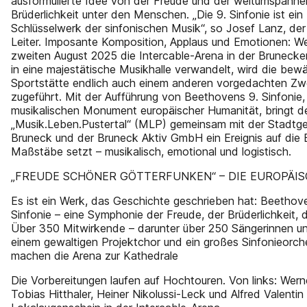
ausformulierte Idee von der Freude und der weltumspann
Brüderlichkeit unter den Menschen. „Die 9. Sinfonie ist ein
Schlüsselwerk der sinfonischen Musik“, so Josef Lanz, der
Leiter. Imposante Komposition, Applaus und Emotionen: W
zweiten August 2025 die Intercable-Arena in der Bruneck
in eine majestätische Musikhalle verwandelt, wird die bew
Sportstätte endlich auch einem anderen vorgedachten Z
zugeführt. Mit der Aufführung von Beethovens 9. Sinfonie
musikalischen Monument europäischer Humanität, bringt de
„Musik.Leben.Pustertal“ (MLP) gemeinsam mit der Stadtg
Bruneck und der Bruneck Aktiv GmbH ein Ereignis auf die 
Maßstäbe setzt – musikalisch, emotional und logistisch.
„FREUDE SCHÖNER GÖTTERFUNKEN“ – DIE EUROPÄI
Es ist ein Werk, das Geschichte geschrieben hat: Beethov
Sinfonie – eine Symphonie der Freude, der Brüderlichkeit, 
Über 350 Mitwirkende – darunter über 250 Sängerinnen un
einem gewaltigen Projektchor und ein großes Sinfonieorch
machen die Arena zur Kathedrale
Die Vorbereitungen laufen auf Hochtouren. Von links: Wern
Tobias Hitthaler, Heiner Nikolussi-Leck und Alfred Valentin