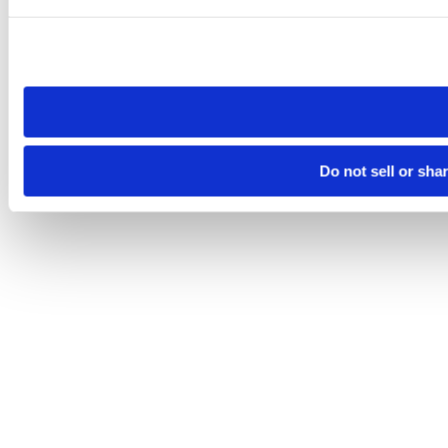
Please note that your opt-out preference is stored at the br
site you visit. If you access our sites from a different device
need to be set again.
Do not sell or sha