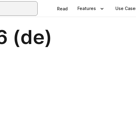
Features
Use Case
Read
6 (de)