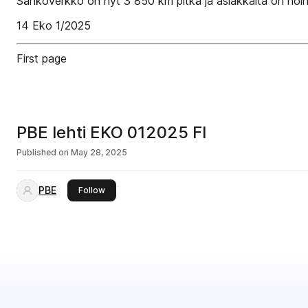
Sähköverkko on nyt 3 850 km pitkä ja asiakkaita on noi
14 Eko 1/2025
First page
PBE lehti EKO 012025 FI
Published on
May 28, 2025
PBE
this publisher
Follow