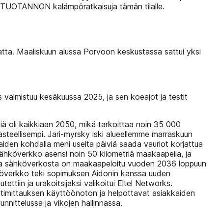
TUOTANNON kalämpöratkaisuja tämän tilalle.
tta. Maaliskuun alussa Porvoon keskustassa sattui yksi
 valmistuu kesäkuussa 2025, ja sen koeajot ja testit
iä oli kaikkiaan 2050, mikä tarkoittaa noin 35 000
asteellisempi. Jari-myrsky iski alueellemme marraskuun
aiden kohdalla meni useita päiviä saada vauriot korjattua
hköverkko asensi noin 50 kilometriä maakaapelia, ja
tia sähköverkosta on maakaapeloitu vuoden 2036 loppuun
överkko teki sopimuksen Aidonin kanssa uuden
ttiin ja urakoitsijaksi valikoitui Eltel Networks.
rttimittauksen käyttöönoton ja helpottavat asiakkaiden
nittelussa ja vikojen hallinnassa.