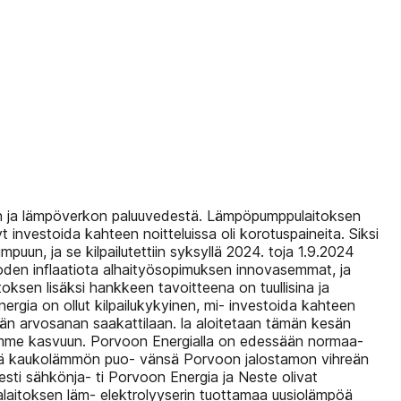
on ja lämpöverkon paluuvedestä. Lämpöpumppulaitoksen
nvestoida kahteen noitteluissa oli korotuspaineita. Siksi
un, ja se kilpailutettiin syksyllä 2024. toja 1.9.2024
vuoden inflaatiota alhaityösopimuksen innovasemmat, ja
ksen lisäksi hankkeen tavoitteena on tuullisina ja
gia on ollut kilpailukykyinen, mi- investoida kahteen
 arvosanan saakattilaan. la aloitetaan tämän kesän
ämme kasvuun. Porvoon Energialla on edessään normaa-
että kaukolämmön puo- vänsä Porvoon jalostamon vihreän
esti sähkönja- ti Porvoon Energia ja Neste olivat
aitoksen läm- elektrolyyserin tuottamaa uusiolämpöä