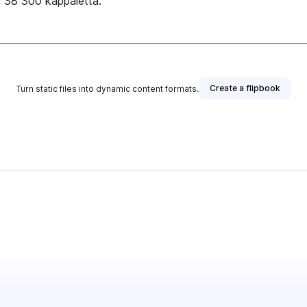
n 38 300 kappaletta.
Create a flipbook
Turn static files into dynamic content formats.