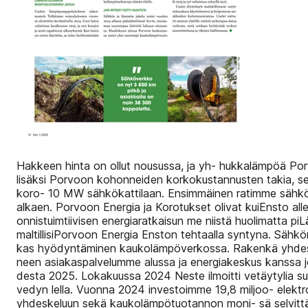
Hakkeen hinta on ollut nousussa, ja yh- hukkalämpöä Po
lisäksi Porvoon kohonneiden korkokustannusten takia, sek
koro- 10 MW sähkökattilaan. Ensimmäinen ratimme sähkön s
alkaen. Porvoon Energia ja Korotukset olivat kuiEnsto all
onnistuimtiivisen energiaratkaisun me niistä huolimatta p
maltillisiPorvoon Energia Enston tehtaalla syntyna. Säh
kas hyödyntäminen kaukolämpöverkossa. Rakenkä yhdessä
neen asiakaspalvelumme alussa ja energiakeskus kanssa 
desta 2025. Lokakuussa 2024 Neste ilmoitti vetäytylia s
vedyn lella. Vuonna 2024 investoimme 19,8 miljoo- elektrol
yhdeskeluun sekä kaukolämpötuotannon moni- sä selvittä