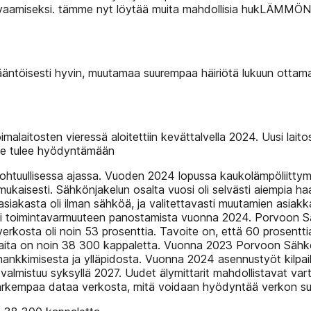
aamiseksi. tämme nyt löytää muita mahdollisia hukLÄMMÖN
ntöisesti hyvin, muutamaa suurempaa häiriötä lukuun ottama
aitosten vieressä aloitettiin kevättalvella 2024. Uusi laitos
 se tulee hyödyntämään
 kohtuullisessa ajassa. Vuoden 2024 lopussa kaukolämpöliittym
ukaisesti. Sähkönjakelun osalta vuosi oli selvästi aiempia ha
asiakasta oli ilman sähköä, ja valitettavasti muutamien asiakk
oi toimintavarmuuteen panostamista vuonna 2024. Porvoon Sä
kosta oli noin 53 prosenttia. Tavoite on, että 60 prosent
aita on noin 38 300 kappaletta. Vuonna 2023 Porvoon Sähk
nkkimisesta ja ylläpidosta. Vuonna 2024 asennustyöt kilpailute
valmistuu syksyllä 2027. Uudet älymittarit mahdollistavat va
 tarkempaa dataa verkosta, mitä voidaan hyödyntää verkon suun