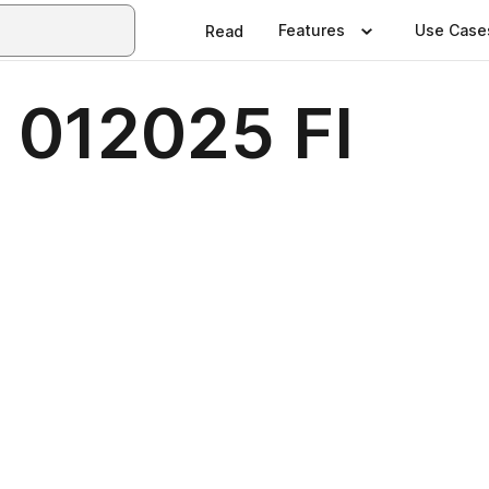
Features
Use Case
Read
 012025 FI