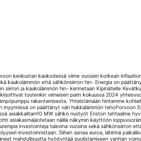
rvoon keskustan kaukodessä viime vuosien korkean inflaati
ä kaukolämmön että sähkönsiirron hin- Energia on päättänyt i
iirron ja kaukolämmön hin- kennetaan Kipinätielle Kevätkumpu
ekirjoittivat toutenkin viimeisen parin kokuussa 2024 yhteis
iLämpöpumppu­ rakentamisesta. Yhteistämään hintamme kohlaito
kön myynnissä on päättänyt vän hukkalämmön tehoPorvoon Ener
 asiakkailtam10 MW sähkö­ nustyöt Enston tehtaalme hyvän
johti asiakasmääotetaan näillä näkymin käyttöön loppuvuor
uurempia investointeja tulevina vuosina sekä sähkönsiirron 
yyseri-investoinnistaan. Siihen asnaa euroa, lähinnä paikallis
neet mahdollisuutta hyödyntää puolistamiseen vanhan voimal