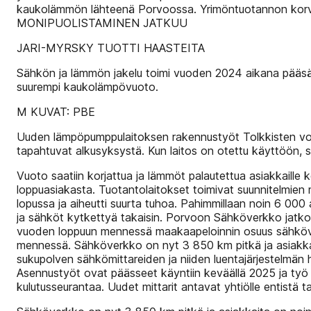
kaukolämmön lähteenä Porvoossa. Yrimöntuotannon korv
MONIPUOLISTAMINEN JATKUU
JARI-MYRSKY TUOTTI HAASTEITA
Sähkön ja lämmön jakelu toimi vuoden 2024 aikana pääsää
suurempi kaukolämpövuoto.
M KUVAT: PBE
Uuden lämpöpumppulaitoksen rakennustyöt Tolkkisten voimal
tapahtuvat alkusyksystä. Kun laitos on otettu käyttöön,
Vuoto saatiin korjattua ja lämmöt palautettua asiakkaille
loppuasiakasta. Tuotantolaitokset toimivat suunnitelmien m
lopussa ja aiheutti suurta tuhoa. Pahimmillaan noin 6 000 
ja sähköt kytkettyä takaisin. Porvoon Sähköverkko jatk
vuoden loppuun mennessä maakaapeloinnin osuus sähköver
mennessä. Sähköverkko on nyt 3 850 km pitkä ja asiakk
sukupolven sähkömittareiden ja niiden luentajärjestelmän ha
Asennustyöt ovat päässeet käyntiin keväällä 2025 ja työ 
kulutusseurantaa. Uudet mittarit antavat yhtiölle entistä