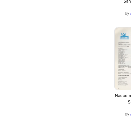
San
by
Nasce n
S
by