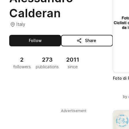
Calderan
Italy
this publisher
Follow
Share
2
273
2011
followers
publications
since
Foto di 
by
Advertisement