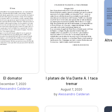
Altr
El domator
I platani de Via Dante A. I taca
tremar
December 7, 2020
Alessandro Calderan
August 7, 2020
by
Alessandro Calderan