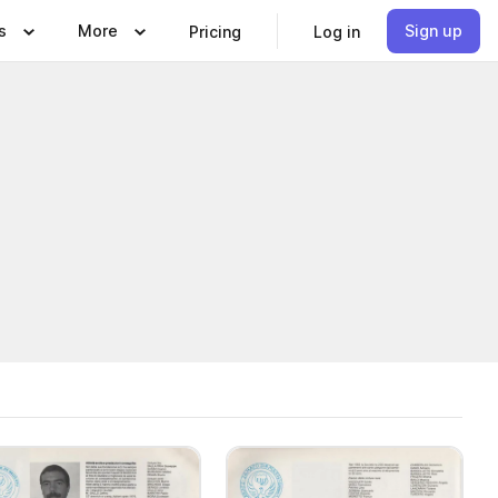
s
More
Sign up
Pricing
Log in