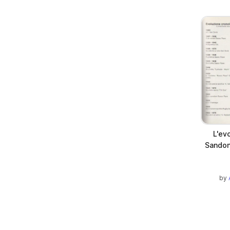
L'ev
Sandon
by