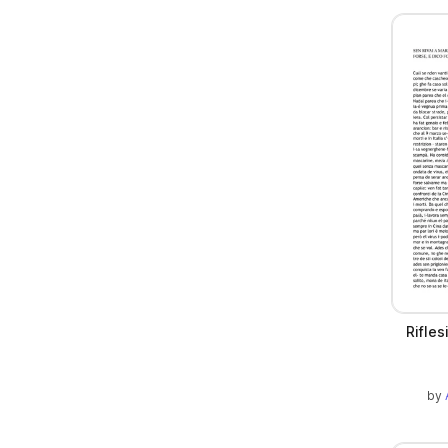
Rifles
by