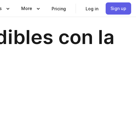
s
More
Sign up
Pricing
Log in
dibles con la