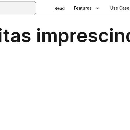
Features
Use Case
Read
itas imprescin