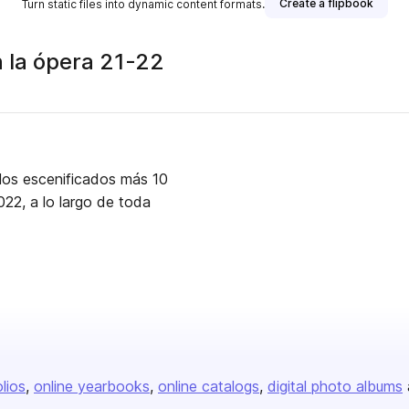
Create a flipbook
Turn static files into dynamic content formats.
n la ópera 21-22
tulos escenificados más 10
22, a lo largo de toda
olios
online yearbooks
online catalogs
digital photo albums