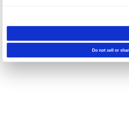
Please note that your opt-out preference is stored at the br
site you visit. If you access our sites from a different device
need to be set again.
Do not sell or sha