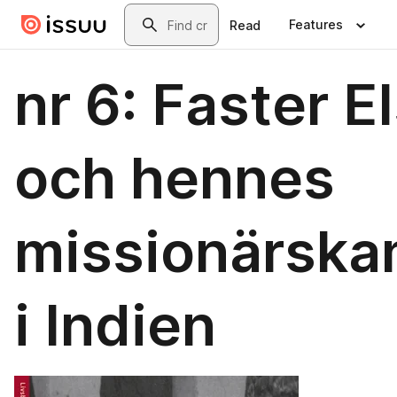
Skip to main content
Search
Features
Read
nr 6: Faster E
och hennes
missionärska
i Indien