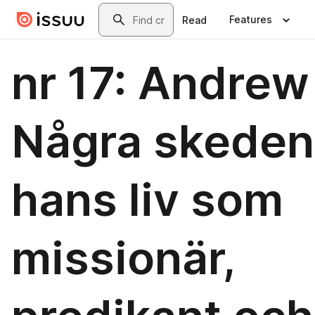
Skip to main content
Search
Features
Read
nr 17: Andrew
Några skeden 
hans liv som
missionär,