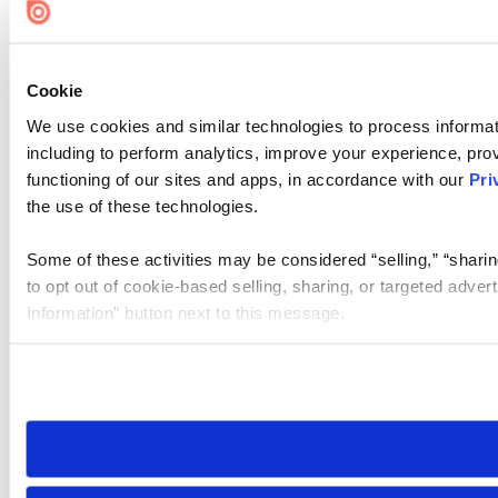
Cookie
We use cookies and similar technologies to process informat
including to perform analytics, improve your experience, prov
functioning of our sites and apps, in accordance with our
Pri
the use of these technologies.
Some of these activities may be considered “selling,” “sharin
to opt out of cookie-based selling, sharing, or targeted adver
Information” button next to this message.
Please note that your opt-out preference is stored at the br
site you visit. If you access our sites from a different device
need to be set again.