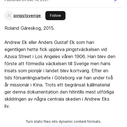
och nödhjälpsarbetare.
pingstsverige
this publisher
Follow
Roland Gäreskog, 2015.
Andrew Ek eller Anders Gustaf Ek som han
egentligen hette fick uppleva pingstväckelsen vid
Azusa Street i Los Angeles våren 1906. Han blev den
förste att förmedla väckelsen till Sverige men hans
insats som pionjär i landet blev kortvarig. Efter en
tids församlingsarbete i Göteborg var han under två
år missionär i Kina. Trots ett begränsat källmaterial
ger denna dokumentation den hitintills mest utförliga
skildringen av några centrala skeden i Andrew Eks
liv.
Turn static files into dynamic content formats.