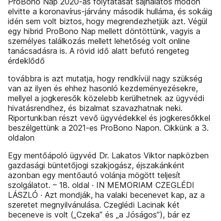
ProBono Nap 2020-as folytatását sajnálatos módon
elvitte a koronavírus-járvány második hulláma, és sokáig
idén sem volt biztos, hogy megrendezhetjük azt. Végül
egy hibrid ProBono Nap mellett döntöttünk, vagyis a
személyes találkozás mellett lehetőség volt online
tanácsadásra is. A rövid idő alatt befutó rengeteg
érdeklődő
továbbra is azt mutatja, hogy rendkívül nagy szükség
van az ilyen és ehhez hasonló kezdeményezésekre,
mellyel a jogkeresők közelebb kerülhetnek az ügyvédi
hivatásrendhez, és bizalmat szavazhatnak neki.
Riportunkban részt vevő ügyvédekkel és jogkeresőkkel
beszélgettünk a 2021-es ProBono Napon. Cikkünk a 3.
oldalon
Egy mentőápoló ügyvéd Dr. Lakatos Viktor napközben
gazdasági büntetőjogi szakjogász, éjszakánként
azonban egy mentőautó volánja mögött teljesít
szolgálatot. – 18. oldal · IN MEMORIAM CZEGLÉDI
LÁSZLÓ · Azt mondják, ha valaki becenevet kap, az a
szeretet megnyilvánulása. Czeglédi Lacinak két
beceneve is volt („Czeka” és „a Jóságos”), bár ez