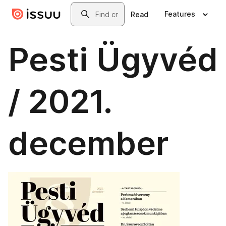
Skip to main content
Search
Features
Read
Pesti Ügyvéd
/ 2021.
december