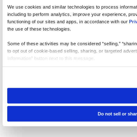
We use cookies and similar technologies to process informat
including to perform analytics, improve your experience, prov
functioning of our sites and apps, in accordance with our
Pri
the use of these technologies.
Some of these activities may be considered “selling,” “sharin
to opt out of cookie-based selling, sharing, or targeted adver
Information” button next to this message.
Please note that your opt-out preference is stored at the br
site you visit. If you access our sites from a different device
need to be set again.
Do not sell or sha