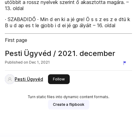
utóbbit a rossz nyelvek szerint ő akasztotta magára. –
13. oldal
· SZABADIDŐ · Min d en ki a jé gre! Ö s s z es z e dtü k
B u d ap es t le gjobb i d ei jé gp ályáit – 16. oldal
First page
Pesti Ügyvéd / 2021. december
Published on
Dec 1, 2021
Pesti Ügyvéd
this publisher
Follow
Turn static files into dynamic content formats.
Create a flipbook