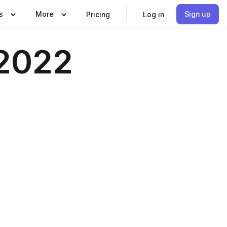
s
More
Sign up
Pricing
Log in
2022