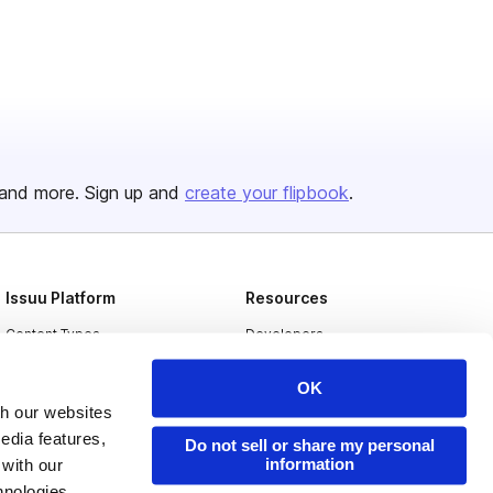
and more. Sign up and
create your flipbook
.
Issuu Platform
Resources
Content Types
Developers
Features
Publisher Directory
OK
Flipbook
Redeem Code
th our websites
edia features,
Industries
Do not sell or share my personal
information
 with our
hnologies.