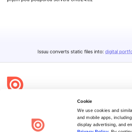
Issuu converts static files into:
digital portf
Bending Spoons US Inc.
Cookie
Create once,
share everywhere.
We use cookies and similar
and mobile apps, including
Issuu turns PDFs and other files into interactive flipbooks and
display advertising, and e
engaging content for every channel.
Privacy Policy
. By contin