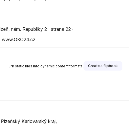
eň, nám. Republiky 2 · strana 22 ·
| www.OKO24.cz
Create a flipbook
Turn static files into dynamic content formats.
lzeňský Karlovarský kraj,