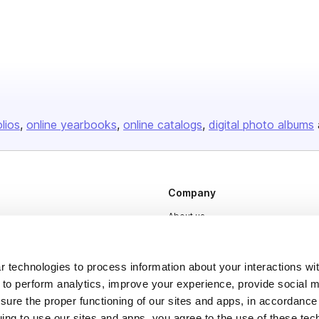
olios
online yearbooks
online catalogs
digital photo albums
Company
About us
Careers
Plans & Pricing
 technologies to process information about your interactions wi
 to perform analytics, improve your experience, provide social m
Press
nsure the proper functioning of our sites and apps, in accordance
Contact
uing to use our sites and apps, you agree to the use of these tec