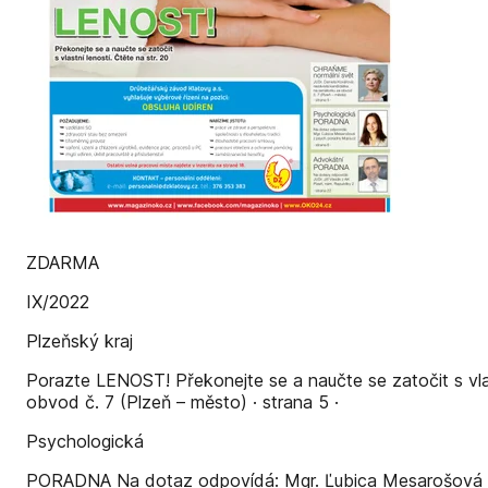
ZDARMA
IX/2022
Plzeňský kraj
Porazte LENOST! Překonejte se a naučte se zatočit s vla
obvod č. 7 (Plzeň – město) · strana 5 ·
Psychologická
PORADNA Na dotaz odpovídá: Mgr. Ľubica Mesarošová z 