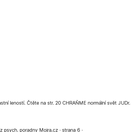
stní leností. Čtěte na str. 20 CHRAŇME normální svět JUDr.
psych. poradny Mojra.cz · strana 6 ·