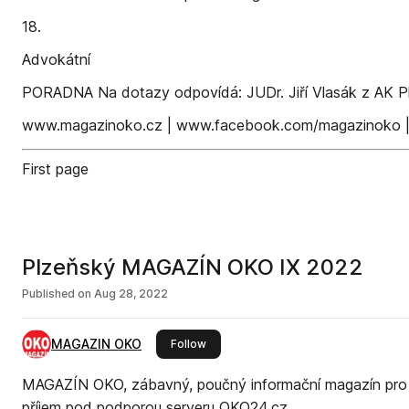
18.
Advokátní
PORADNA Na dotazy odpovídá: JUDr. Jiří Vlasák z AK Plz
www.magazinoko.cz | www.facebook.com/magazinoko 
First page
Plzeňský MAGAZÍN OKO IX 2022
Published on
Aug 28, 2022
MAGAZIN OKO
this publisher
Follow
MAGAZÍN OKO, zábavný, poučný informační magazín pro P
příjem pod podporou serveru OKO24.cz