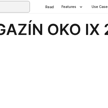
Features
Use Case
Read
GAZÍN OKO IX 