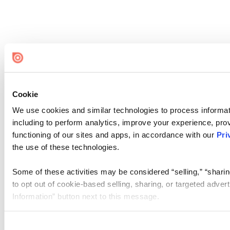
Cookie
We use cookies and similar technologies to process informat
including to perform analytics, improve your experience, prov
functioning of our sites and apps, in accordance with our
Pri
the use of these technologies.
Some of these activities may be considered “selling,” “sharin
to opt out of cookie-based selling, sharing, or targeted adver
Information” button next to this message.
Please note that your opt-out preference is stored at the br