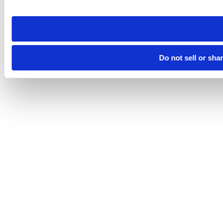
site you visit. If you access our sites from a different device
need to be set again.
Do not sell or sha