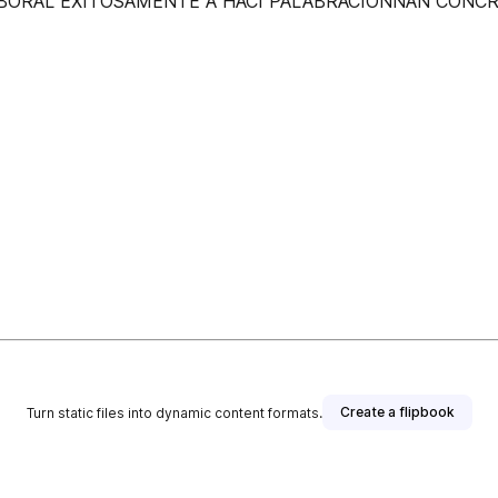
BORAL EXITOSAMENTE A HACI PALABRACIONNAN CONCR
Create a flipbook
Turn static files into dynamic content formats.