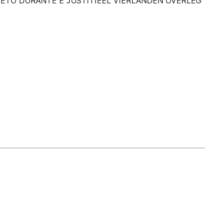
ETO DURANTE E JUSTITIEEL VIERLANDEN OVERLEG