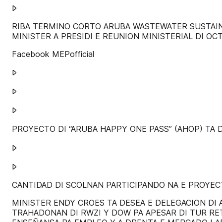
𐰷
RIBA TERMINO CORTO ARUBA WASTEWATER SUSTAINA
MINISTER A PRESIDI E REUNION MINISTERIAL DI O
Facebook MEPofficial
𐰷
𐰷
𐰷
𐰷
𐰷
CANTIDAD DI SCOLNAN PARTICIPANDO NA E PROYECTO 
MINISTER ENDY CROES TA DESEA E DELEGACION DI 
TRAHADONAN DI RWZI Y DOW PA APESAR DI TUR RET