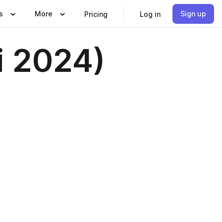
s
More
Sign up
Pricing
Log in
i 2024)