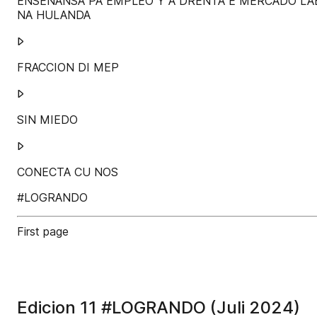
ENSEÑANSA PA EMPLEO Y A DRENTA E MERCADO LA
NA HULANDA
𐰷
FRACCION DI MEP
𐰷
SIN MIEDO
𐰷
CONECTA CU NOS
#LOGRANDO
First page
Edicion 11 #LOGRANDO (Juli 2024)