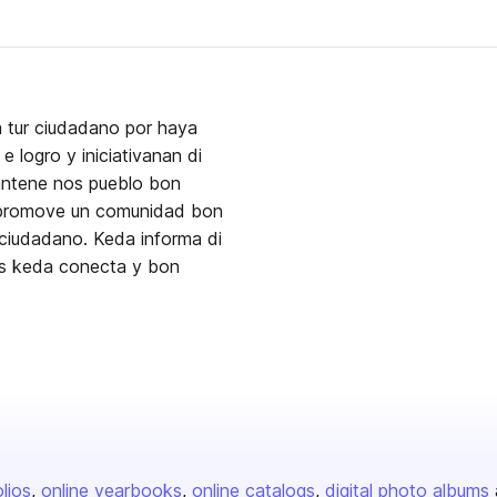
 tur ciudadano por haya
 logro y iniciativanan di
antene nos pueblo bon
y promove un comunidad bon
 ciudadano. Keda informa di
nos keda conecta y bon
olios
online yearbooks
online catalogs
digital photo albums