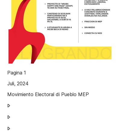
Pagina 1
Juli, 2024
Movimiento Electoral di Pueblo MEP
𐰷
𐰷
𐰷