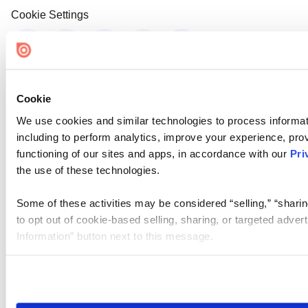
Cookie Settings
Cookie
We use cookies and similar technologies to process informat
including to perform analytics, improve your experience, prov
functioning of our sites and apps, in accordance with our
Pri
the use of these technologies.
Some of these activities may be considered “selling,” “sharin
to opt out of cookie-based selling, sharing, or targeted adver
Information” button next to this message.
Please note that your opt-out preference is stored at the br
site you visit. If you access our sites from a different device
need to be set again.