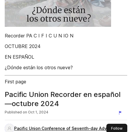
Recorder PA C I F I C U N IO N
OCTUBRE 2024
EN ESPAÑOL
¿Dónde están los otros nueve?
First page
Pacific Union Recorder en español
—octubre 2024
Published on
Oct 1, 2024
Pacific Union Conference of Seventh-day Adventists
this 
Follow