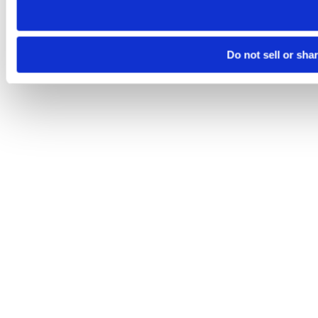
Do not sell or sha