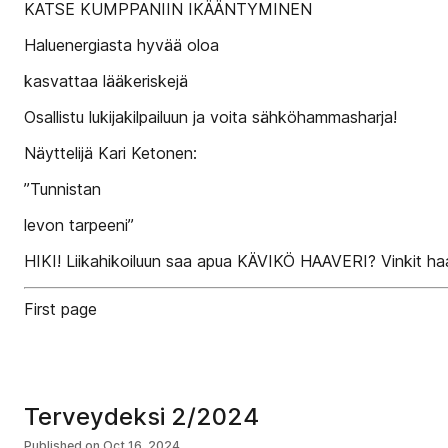
KATSE KUMPPANIIN IKÄÄNTYMINEN
Haluenergiasta hyvää oloa
kasvattaa lääkeriskejä
Osallistu lukijakilpailuun ja voita sähköhammasharja!
Näyttelijä Kari Ketonen:
”Tunnistan
levon tarpeeni”
HIKI! Liikahikoiluun saa apua KÄVIKÖ HAAVERI? Vinki
First page
Terveydeksi 2/2024
Published on
Oct 16, 2024