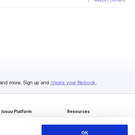
and more. Sign up and
create your flipbook
.
Issuu Platform
Resources
Content Types
Developers
Features
Publisher Directory
OK