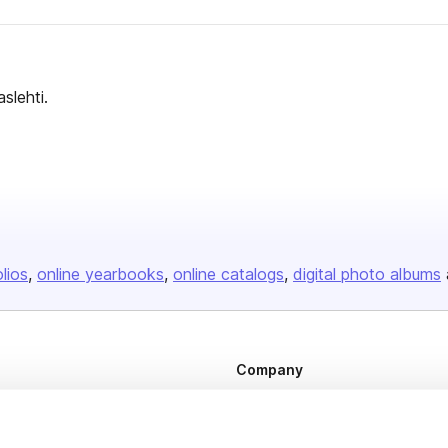
slehti.
olios
online yearbooks
online catalogs
digital photo albums
Company
About us
Careers