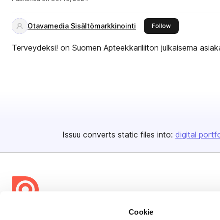
Otavamedia Sisältömarkkinointi
this publisher
Follow
Terveydeksi! on Suomen Apteekkariliiton julkaisema asiaka
Issuu converts static files into:
digital portf
Cookie
Bending Spoons US Inc.