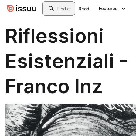
Skip to main content
Search
Features
Read
Riflessioni
Esistenziali -
Franco Inz