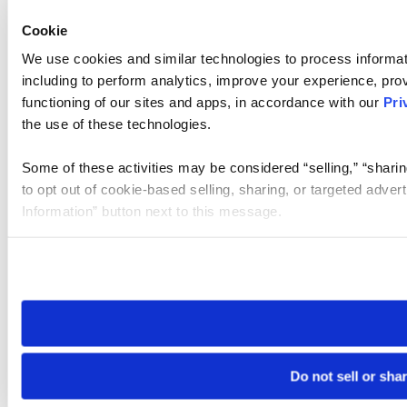
Cookie
We use cookies and similar technologies to process informat
including to perform analytics, improve your experience, prov
functioning of our sites and apps, in accordance with our
Pri
the use of these technologies.
Some of these activities may be considered “selling,” “sharin
to opt out of cookie-based selling, sharing, or targeted adver
Information” button next to this message.
Please note that your opt-out preference is stored at the br
site you visit. If you access our sites from a different device
need to be set again.
Do not sell or sha