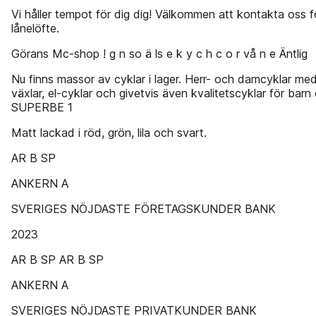
Vi håller tempot för dig dig! Välkommen att kontakta oss f
lånelöfte.
Görans Mc-shop ! g n so ä ls e k y c h c o r vå n e Äntlig
Nu finns massor av cyklar i lager. Herr- och damcyklar med t
växlar, el-cyklar och givetvis även kvalitetscyklar för bar
SUPERBE 1
Matt lackad i röd, grön, lila och svart.
AR B SP
ANKERN A
SVERIGES NÖJDASTE FÖRETAGSKUNDER BANK
2023
AR B SP AR B SP
ANKERN A
SVERIGES NÖJDASTE PRIVATKUNDER BANK