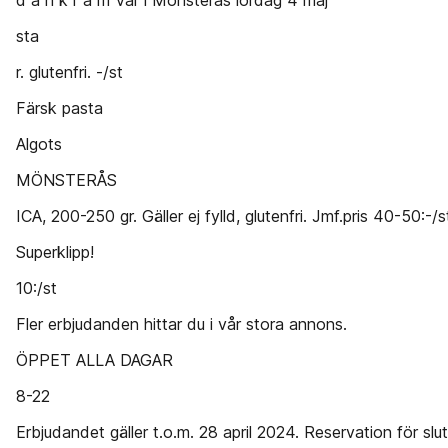
d a n k r a m Vår i Mönsterås lördag 4 maj
sta
r. glutenfri. -/st
Färsk pasta
Algots
MÖNSTERÅS
ICA, 200-250 gr. Gäller ej fylld, glutenfri. Jmf.pris 40-50:-/s
Superklipp!
10:/st
Fler erbjudanden hittar du i vår stora annons.
ÖPPET ALLA DAGAR
8-22
Erbjudandet gäller t.o.m. 28 april 2024. Reservation för slut