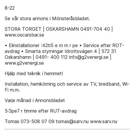
8-22
Se vår stora annons i Mönsteråsbladet.
STORA TORGET | OSKARSHAMN 0491-704 40 |
www.oscarsbar.se
• Elinstallationer :42ti5 e m m r pe • Service efter ROT-
avdrag • Smarta styrningar Idrottsvägen 4 | 572 31
Oskarshamn | 0491- 400 112 info@g2venergi.se |
www.g2venergi.se
Hjälp med teknik i hemmet!
Installation, hemkörning och service av TV, bredband, Wi-
Fi m.m.
Varje månad i Annonsbladet
5:3pe7 r timme efter RUT-avdrag
Tomas 073-508 07 09 tomas@sarv.nu www.sarv.nu