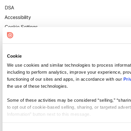
DSA
Accessibility
Cookie Settings
Cookie
We use cookies and similar technologies to process informat
including to perform analytics, improve your experience, prov
functioning of our sites and apps, in accordance with our
Pri
the use of these technologies.
Some of these activities may be considered “selling,” “sharin
to opt out of cookie-based selling, sharing, or targeted adver
Information” button next to this message.
Please note that your opt-out preference is stored at the br