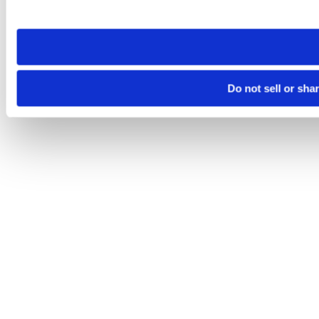
site you visit. If you access our sites from a different device
need to be set again.
Do not sell or sha