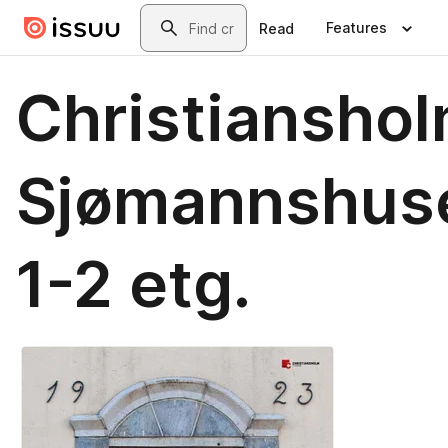
Skip to main content
Search
Features
Read
Christiansho
Sjømannshus
1-2 etg.