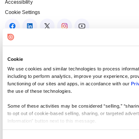
Accessibility
Cookie Settings
Cookie
We use cookies and similar technologies to process informat
including to perform analytics, improve your experience, prov
functioning of our sites and apps, in accordance with our
Pri
the use of these technologies.
Some of these activities may be considered “selling,” “sharin
to opt out of cookie-based selling, sharing, or targeted adver
Information” button next to this message.
Please note that your opt-out preference is stored at the br