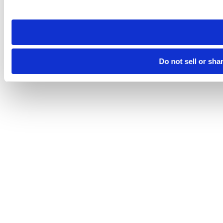
site you visit. If you access our sites from a different device
need to be set again.
Do not sell or sha