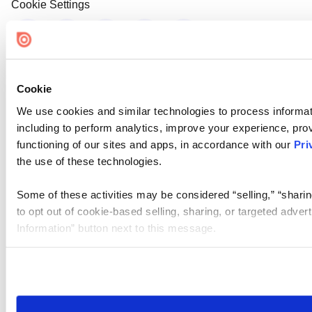
Cookie Settings
Cookie
We use cookies and similar technologies to process informat
including to perform analytics, improve your experience, prov
functioning of our sites and apps, in accordance with our
Pri
the use of these technologies.
Some of these activities may be considered “selling,” “sharin
to opt out of cookie-based selling, sharing, or targeted adver
Information” button next to this message.
Please note that your opt-out preference is stored at the br
site you visit. If you access our sites from a different device
need to be set again.