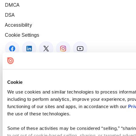
DMCA
DSA
Accessibility
Cookie Settings
Cookie
We use cookies and similar technologies to process informat
including to perform analytics, improve your experience, prov
functioning of our sites and apps, in accordance with our
Pri
the use of these technologies.
Some of these activities may be considered “selling,” “sharin
to opt out of cookie-based selling, sharing, or targeted adver