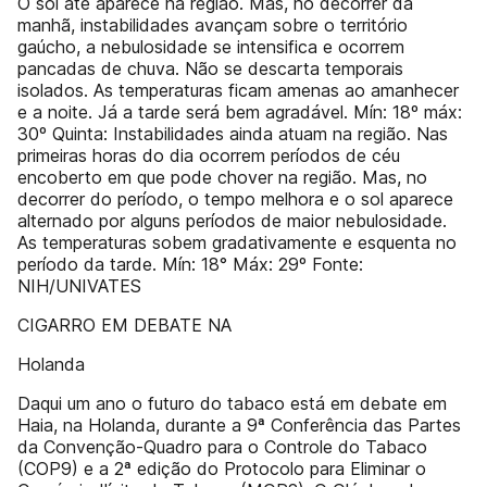
O sol até aparece na região. Mas, no decorrer da
manhã, instabilidades avançam sobre o território
gaúcho, a nebulosidade se intensifica e ocorrem
pancadas de chuva. Não se descarta temporais
isolados. As temperaturas ficam amenas ao amanhecer
e a noite. Já a tarde será bem agradável. Mín: 18º máx:
30º Quinta: Instabilidades ainda atuam na região. Nas
primeiras horas do dia ocorrem períodos de céu
encoberto em que pode chover na região. Mas, no
decorrer do período, o tempo melhora e o sol aparece
alternado por alguns períodos de maior nebulosidade.
As temperaturas sobem gradativamente e esquenta no
período da tarde. Mín: 18° Máx: 29º Fonte:
NIH/UNIVATES
CIGARRO EM DEBATE NA
Holanda
Daqui um ano o futuro do tabaco está em debate em
Haia, na Holanda, durante a 9ª Conferência das Partes
da Convenção-Quadro para o Controle do Tabaco
(COP9) e a 2ª edição do Protocolo para Eliminar o