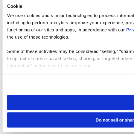
Cookie
We use cookies and similar technologies to process informat
including to perform analytics, improve your experience, prov
functioning of our sites and apps, in accordance with our
Pri
the use of these technologies.
Some of these activities may be considered “selling,” “sharin
to opt out of cookie-based selling, sharing, or targeted adver
Information” button next to this message.
Please note that your opt-out preference is stored at the br
site you visit. If you access our sites from a different device
need to be set again.
Do not sell or sha