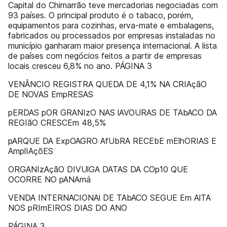
Capital do Chimarrão teve mercadorias negociadas com
93 países. O principal produto é o tabaco, porém,
equipamentos para cozinhas, erva-mate e embalagens,
fabricados ou processados por empresas instaladas no
município ganharam maior presença internacional. A lista
de países com negócios feitos a partir de empresas
locais cresceu 6,8% no ano. PÁGINA 3
VENÂNCIO REGISTRA QUEDA DE 4,1% NA CRIAçãO
DE NOVAS EmpRESAS
pERDAS pOR GRANIzO NAS lAVOURAS DE TAbACO DA
REGIãO CRESCEm 48,5%
pARQUE DA ExpOAGRO AfUbRA RECEbE mElhORIAS E
AmplIAçõES
ORGANIzAçãO DIVUlGA DATAS DA COp10 QUE
OCORRE NO pANAmá
VENDA INTERNACIONAl DE TAbACO SEGUE Em AlTA
NOS pRImEIROS DIAS DO ANO
PÁGINA 3