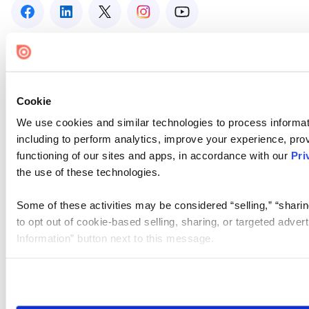
Cookie
We use cookies and similar technologies to process informat
including to perform analytics, improve your experience, prov
functioning of our sites and apps, in accordance with our
Pri
the use of these technologies.
Some of these activities may be considered “selling,” “sharin
to opt out of cookie-based selling, sharing, or targeted adver
Information” button next to this message.
Please note that your opt-out preference is stored at the br
site you visit. If you access our sites from a different device
need to be set again.