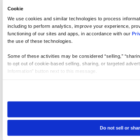
Cookie
We use cookies and similar technologies to process informat
including to perform analytics, improve your experience, prov
functioning of our sites and apps, in accordance with our
Pri
the use of these technologies.
Some of these activities may be considered “selling,” “sharin
to opt out of cookie-based selling, sharing, or targeted adver
Information” button next to this message.
Please note that your opt-out preference is stored at the br
site you visit. If you access our sites from a different device
need to be set again.
Do not sell or sha