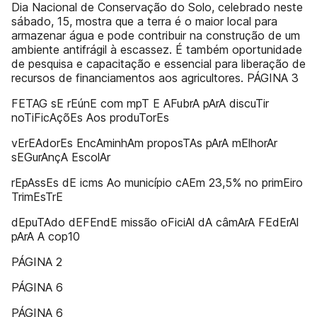
Dia Nacional de Conservação do Solo, celebrado neste
sábado, 15, mostra que a terra é o maior local para
armazenar água e pode contribuir na construção de um
ambiente antifrágil à escassez. É também oportunidade
de pesquisa e capacitação e essencial para liberação de
recursos de financiamentos aos agricultores. PÁGINA 3
FETAG sE rEúnE com mpT E AFubrA pArA discuTir
noTiFicAçõEs Aos produTorEs
vErEAdorEs EncAminhAm proposTAs pArA mElhorAr
sEGurAnçA EscolAr
rEpAssEs dE icms Ao município cAEm 23,5% no primEiro
TrimEsTrE
dEpuTAdo dEFEndE missão oFiciAl dA câmArA FEdErAl
pArA A cop10
PÁGINA 2
PÁGINA 6
PÁGINA 6