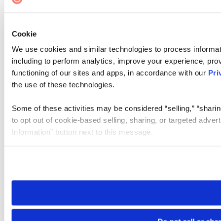
Cookie
We use cookies and similar technologies to process informat
including to perform analytics, improve your experience, prov
functioning of our sites and apps, in accordance with our
Pri
the use of these technologies.
Some of these activities may be considered “selling,” “sharin
to opt out of cookie-based selling, sharing, or targeted adver
Information” button next to this message.
Please note that your opt-out preference is stored at the br
site you visit. If you access our sites from a different device
need to be set again.