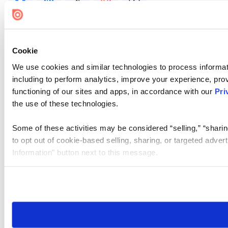
Cookie
We use cookies and similar technologies to process informat
including to perform analytics, improve your experience, prov
functioning of our sites and apps, in accordance with our
Pri
the use of these technologies.
Some of these activities may be considered “selling,” “sharin
to opt out of cookie-based selling, sharing, or targeted adver
Information” button next to this message.
Please note that your opt-out preference is stored at the br
site you visit. If you access our sites from a different device
need to be set again.