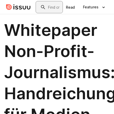
Skip to main content
Search
Features
Read
Whitepaper
Non-Profit-
Journalismus
Handreichun