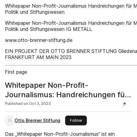
Whitepaper Non-Profit-Journalismus Handreichungen für M
Politik und Stiftungswesen
Whitepaper Non-Profit-Journalismus Handreichungen für M
Politik und Stiftungswesen IG METALL
www.otto-brenner-stiftung.de
EIN PROJEKT DER OTTO BRENNER STIFTUNG Gliederu
FRANKFURT AM MAIN 2023
First page
Whitepaper Non-Profit-
Journalismus: Handreichungen für
Medien, Politik und Stiftungswesen
Published on
Oct 3, 2023
Otto Brenner Stiftung
this publisher
Follow
Das „Whitepaper Non-Profit-Journalismus“ ist ein