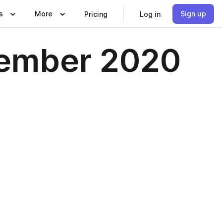
s
More
Sign up
Pricing
Log in
tember 2020