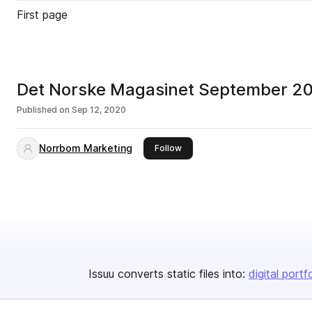
First page
Det Norske Magasinet September 2
Published on
Sep 12, 2020
Norrbom Marketing
this publisher
Follow
Issuu converts static files into:
digital portf