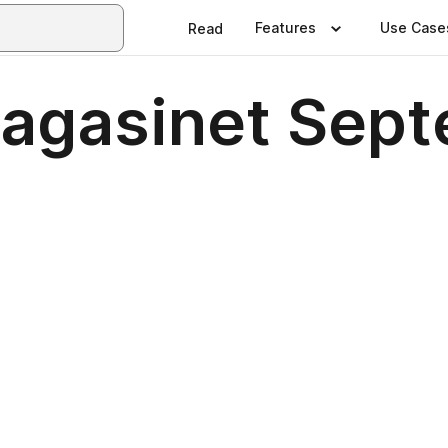
Features
Use Case
Read
Magasinet Sep