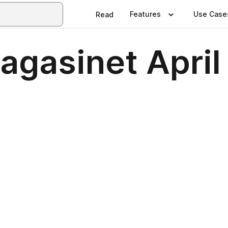
Features
Use Case
Read
agasinet April