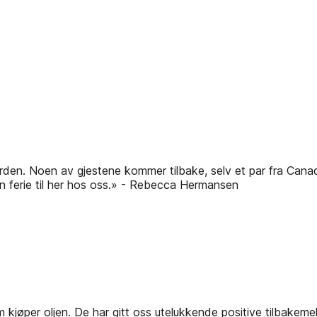
verden. Noen av gjestene kommer tilbake, selv et par fra Canad
 en ferie til her hos oss.» - Rebecca Hermansen
jøper oljen. De har gitt oss utelukkende positive tilbakemeldi