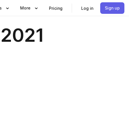
s
More
Sign up
Pricing
Log in
 2021