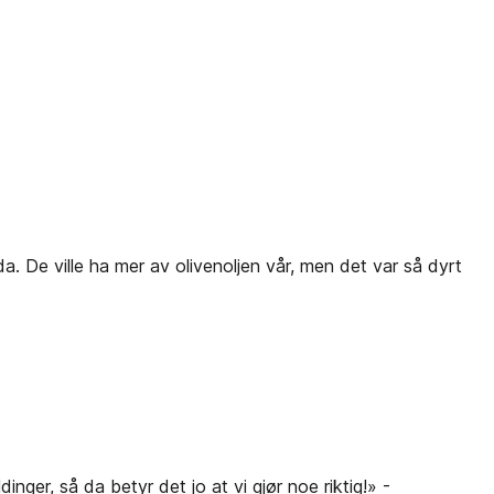
a. De ville ha mer av olivenoljen vår, men det var så dyrt
nger, så da betyr det jo at vi gjør noe riktig!» -