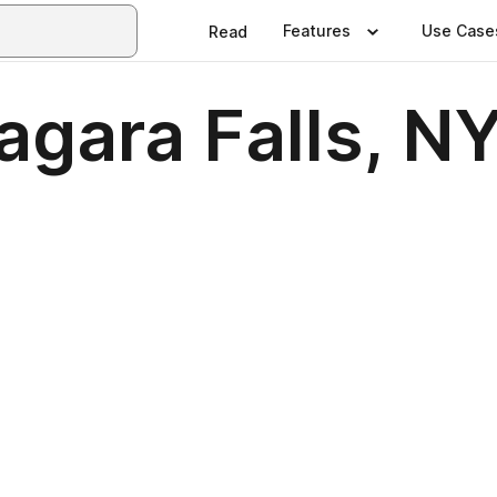
Features
Use Case
Read
gara Falls, N