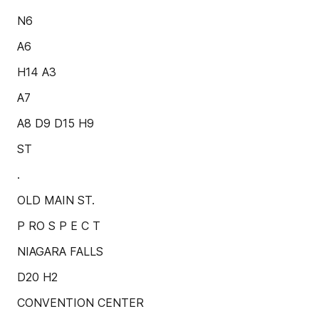
N6
A6
H14 A3
A7
A8 D9 D15 H9
ST
.
OLD MAIN ST.
P RO S P E C T
NIAGARA FALLS
D20 H2
CONVENTION CENTER