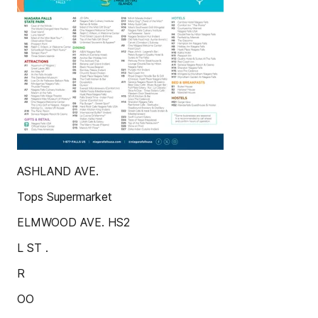
ASHLAND AVE.
Tops Supermarket
ELMWOOD AVE. HS2
L ST .
R
OO