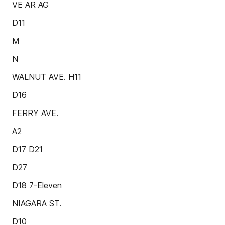
VE AR AG
D11
M
N
WALNUT AVE. H11
D16
FERRY AVE.
A2
D17 D21
D27
D18 7-Eleven
NIAGARA ST.
D10