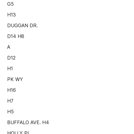
G5
H13
DUGGAN DR.
D14 H8
A
D12
H1
PK WY
H16
H7
H5
BUFFALO AVE. H4
HOLLY PL.