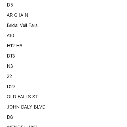
D5
AR G IA N
Bridal Veil Falls
A10
H12 H6
D13
N3
22
D23
OLD FALLS ST.
JOHN DALY BLVD.
D8