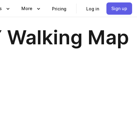
s
More
Sign up
Pricing
Log in
Y Walking Map