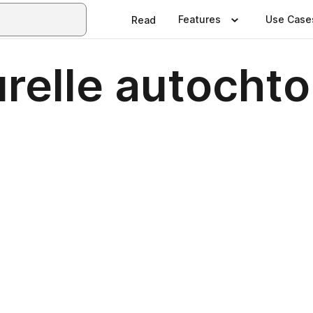
Features
Use Case
Read
urelle autochto