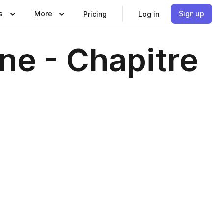
s
More
Sign up
Pricing
Log in
ne - Chapitre