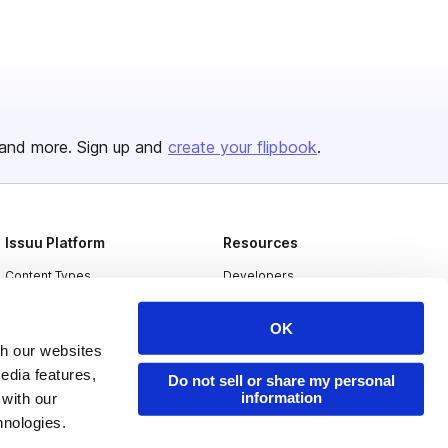
and more. Sign up and
create your flipbook
.
Issuu Platform
Resources
Content Types
Developers
Features
Publisher Directory
OK
Flipbook
Redeem Code
th our websites
edia features,
Industries
Do not sell or share my personal
information
 with our
hnologies.