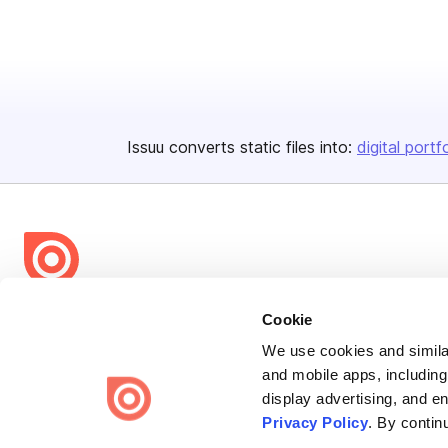
Issuu converts static files into:
digital portf
Bending Spoons US Inc.
Cookie
Create once,
share everywhere.
We use cookies and similar
and mobile apps, including
Issuu turns PDFs and other files into interactive flipbooks and
display advertising, and e
engaging content for every channel.
Privacy Policy
. By contin