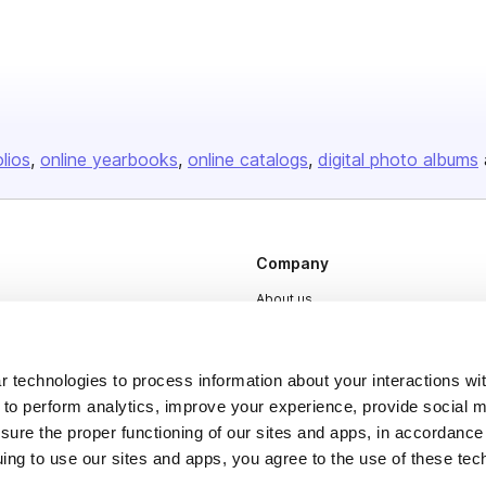
olios
online yearbooks
online catalogs
digital photo albums
Company
About us
Careers
Plans & Pricing
 technologies to process information about your interactions wi
 to perform analytics, improve your experience, provide social m
Press
nsure the proper functioning of our sites and apps, in accordance
Contact
uing to use our sites and apps, you agree to the use of these tec