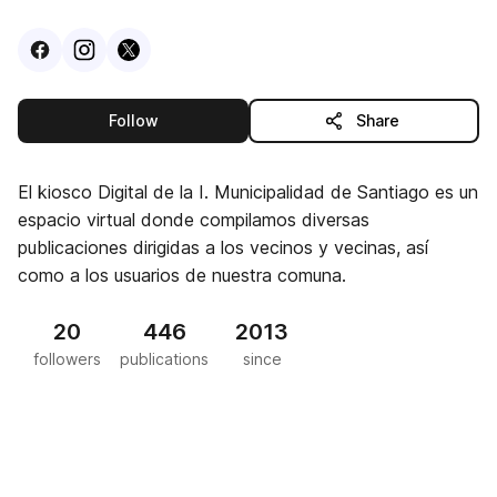
Visit
Facebook
Visit
Instagram
Visit
profile
X
profile
profile
this publisher
Follow
Share
El kiosco Digital de la I. Municipalidad de Santiago es un
espacio virtual donde compilamos diversas
publicaciones dirigidas a los vecinos y vecinas, así
como a los usuarios de nuestra comuna.
20
446
2013
followers
publications
since