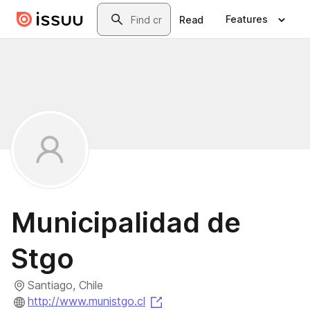
Skip to main content
Search
Features
Read
Municipalidad de
Stgo
Santiago, Chile
(opens in a new tab)
http://www.munistgo.cl