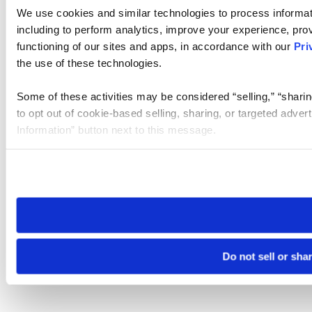
We use cookies and similar technologies to process informat
including to perform analytics, improve your experience, prov
functioning of our sites and apps, in accordance with our
Pri
the use of these technologies.
Some of these activities may be considered “selling,” “sharin
to opt out of cookie-based selling, sharing, or targeted adver
Information” button next to this message.
Please note that your opt-out preference is stored at the br
site you visit. If you access our sites from a different device
need to be set again.
Do not sell or sha