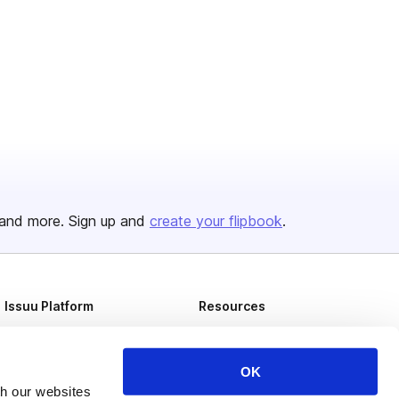
and more. Sign up and
create your flipbook
.
Issuu Platform
Resources
Content Types
Developers
Features
Publisher Directory
OK
th our websites
Flipbook
Redeem Code