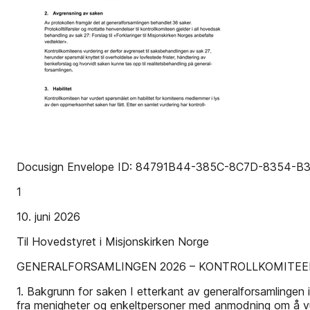
Docusign Envelope ID: 84791B44-385C-8C7D-8354-B
1
10. juni 2026
Til Hovedstyret i Misjonskirken Norge
GENERALFORSAMLINGEN 2026 – KONTROLLKOMITEE
1. Bakgrunn for saken I etterkant av generalforsamlingen
fra menigheter og enkeltpersoner med anmodning om å vurd