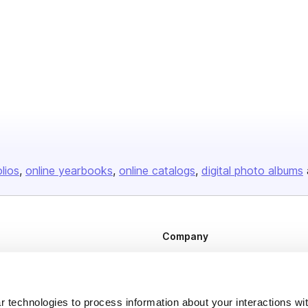
olios
online yearbooks
online catalogs
digital photo albums
Company
About us
Careers
 technologies to process information about your interactions wi
Plans & Pricing