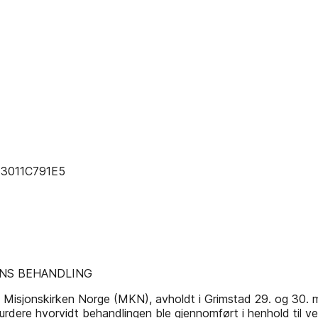
33011C791E5
NS BEHANDLING
 i Misjonskirken Norge (MKN), avholdt i Grimstad 29. og 30. 
ere hvorvidt behandlingen ble gjennomført i henhold til vedt