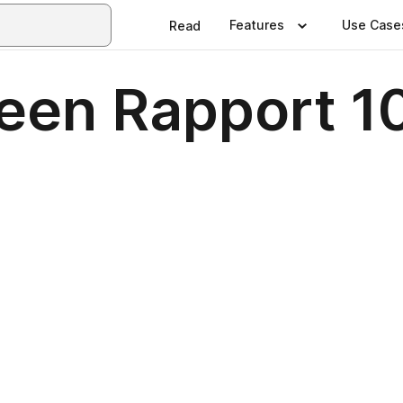
Features
Use Case
Read
teen Rapport 1