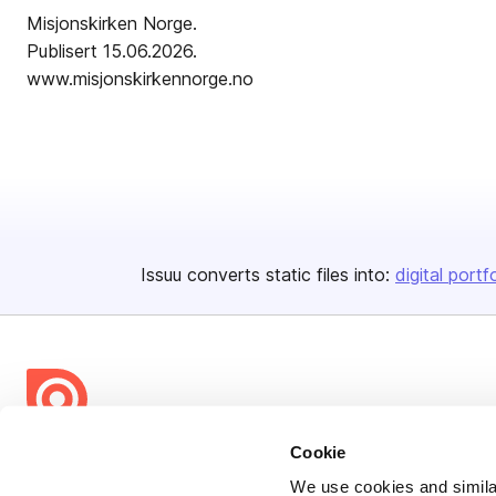
Misjonskirken Norge.
Publisert 15.06.2026.
www.misjonskirkennorge.no
Issuu converts static files into:
digital portf
Cookie
Bending Spoons US Inc.
We use cookies and similar
Create once,
share everywhere.