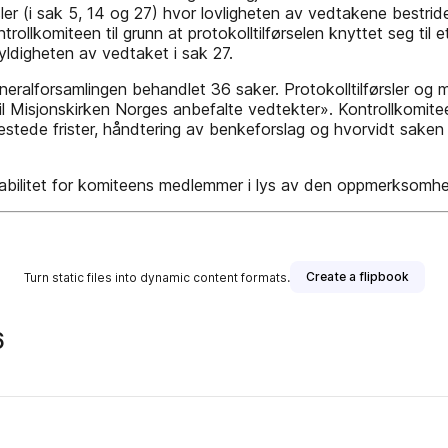
rsler (i sak 5, 14 og 27) hvor lovligheten av vedtakene bestr
trollkomiteen til grunn at protokolltilførselen knyttet seg ti
yldigheten av vedtaket i sak 27.
ralforsamlingen behandlet 36 saker. Protokolltilførsler og mot
til Misjonskirken Norges anbefalte vedtekter». Kontrollkomite
estede frister, håndtering av benkeforslag og hvorvidt saken 
abilitet for komiteens medlemmer i lys av den oppmerksomhet 
Create a flipbook
Turn static files into dynamic content formats.
6
s publisher