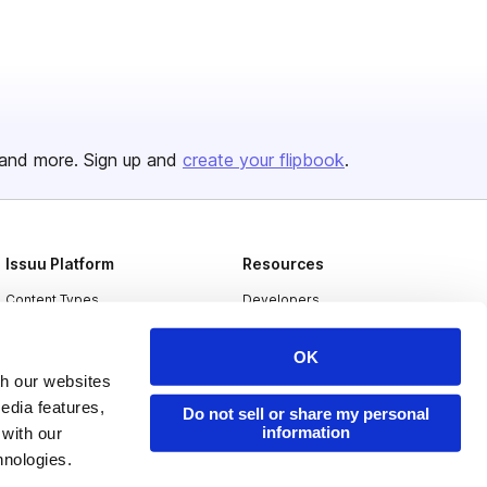
and more. Sign up and
create your flipbook
.
Issuu Platform
Resources
Content Types
Developers
Features
Publisher Directory
OK
Flipbook
Redeem Code
th our websites
edia features,
Industries
Do not sell or share my personal
information
 with our
hnologies.