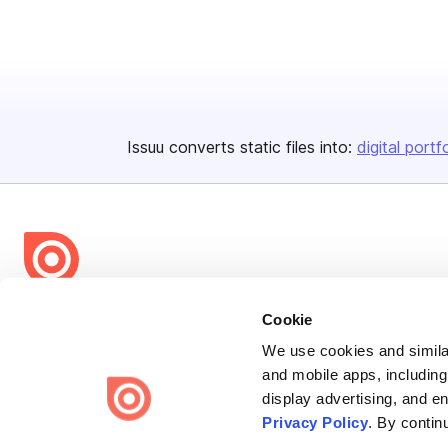
Issuu converts static files into:
digital portf
Bending Spoons US Inc.
Cookie
Create once,
share everywhere.
We use cookies and similar
and mobile apps, including
Issuu turns PDFs and other files into interactive flipbooks and
display advertising, and e
engaging content for every channel.
Privacy Policy
. By contin