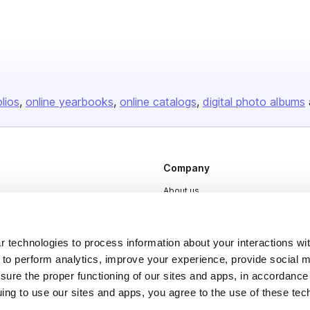
olios
online yearbooks
online catalogs
digital photo albums
Company
About us
Careers
Plans & Pricing
 technologies to process information about your interactions wi
 to perform analytics, improve your experience, provide social m
Press
nsure the proper functioning of our sites and apps, in accordance
Contact
uing to use our sites and apps, you agree to the use of these tec