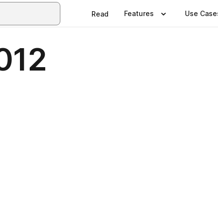
Features
Use Case
Read
012