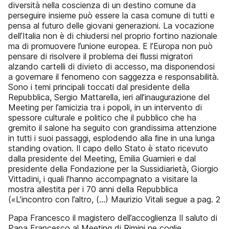
diversità nella coscienza di un destino comune da
perseguire insieme può essere la casa comune di tutti e
pensa al futuro delle giovani generazioni. La vocazione
dell’Italia non è di chiudersi nel proprio fortino nazionale
ma di promuovere l’unione europea. E l’Europa non può
pensare di risolvere il problema dei ﬂussi migratori
alzando cartelli di divieto di accesso, ma disponendosi
a governare il fenomeno con saggezza e responsabilità.
Sono i temi principali toccati dal presidente della
Repubblica, Sergio Mattarella, ieri all’inaugurazione del
Meeting per l’amicizia tra i popoli, in un intervento di
spessore culturale e politico che il pubblico che ha
gremito il salone ha seguito con grandissima attenzione
in tutti i suoi passaggi, esplodendo alla ﬁne in una lunga
standing ovation. Il capo dello Stato è stato ricevuto
dalla presidente del Meeting, Emilia Guarnieri e dal
presidente della Fondazione per la Sussidiarietà, Giorgio
Vittadini, i quali l’hanno accompagnato a visitare la
mostra allestita per i 70 anni della Repubblica
(«L’incontro con l’altro, (...) Maurizio Vitali segue a pag. 2
Papa Francesco il magistero dell’accoglienza Il saluto di
Papa Francesco al Meeting di Rimini ne coglie