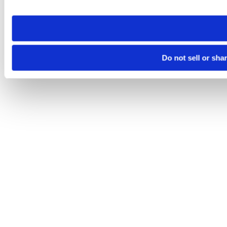
site you visit. If you access our sites from a different device
need to be set again.
Do not sell or sha