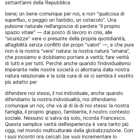
settant’anni della Repubblica
bene; un bene comunque per noi, e non “qualcosa di
superﬂuo, o peggio un fastidio, un ostacolo”. Una
pulsione naturale nell’angoscia di perdere “il proprio
spazio vitale” — dal posto di lavoro in crisi, alle
“sicurezze” vere o presunte della propria quotidianità,
all’agibilità senza conﬂitti dei propri “valori” —, e che pure
non è la nostra “vera” natura: la nostra natura “umana”,
che possiamo e dobbiamo portare a verità; fare verità
di tutti e per tutti. Perché anche quando l’individualismo
imperante nelle nostre società ci allontana dalla nostra
natura relazionale e la sola cura di sé ci sembra il vestito
più adatto per
difendere noi stessi, il noi individuale, anche quando
difendiamo la nostra individualità, noi difendiamo
comunque un noi, che va al di là di noi stessi: la nostra
famiglia, il proprio gruppo, l’ambiente, il nostro contesto
sociale. Nessuno si salva da solo, ricorda Francesco.
Questa semplice verità dell’esperienza è vera tanto più
oggi, nel mondo multiculturale della globalizzazione. Con
i suoi incontri ora cercati (se vuoi incrementare lo