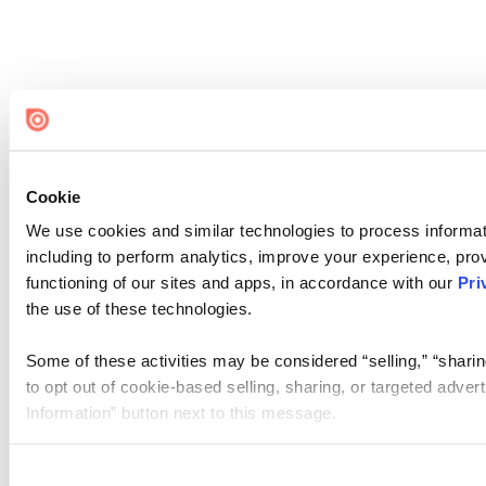
Cookie
We use cookies and similar technologies to process informat
including to perform analytics, improve your experience, prov
functioning of our sites and apps, in accordance with our
Pri
the use of these technologies.
Some of these activities may be considered “selling,” “sharin
to opt out of cookie-based selling, sharing, or targeted adver
Information” button next to this message.
Please note that your opt-out preference is stored at the br