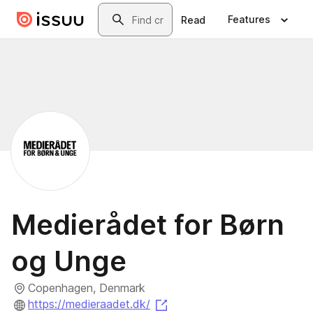
Skip to main content
Search
Features
Read
Medierådet for Børn
og Unge
Copenhagen, Denmark
(opens in a new tab)
https://medieraadet.dk/