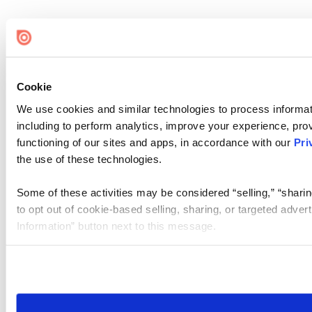
Cookie
We use cookies and similar technologies to process informat
including to perform analytics, improve your experience, prov
functioning of our sites and apps, in accordance with our
Pri
the use of these technologies.
Some of these activities may be considered “selling,” “sharin
to opt out of cookie-based selling, sharing, or targeted adver
Information” button next to this message.
Please note that your opt-out preference is stored at the br
site you visit. If you access our sites from a different device
need to be set again.