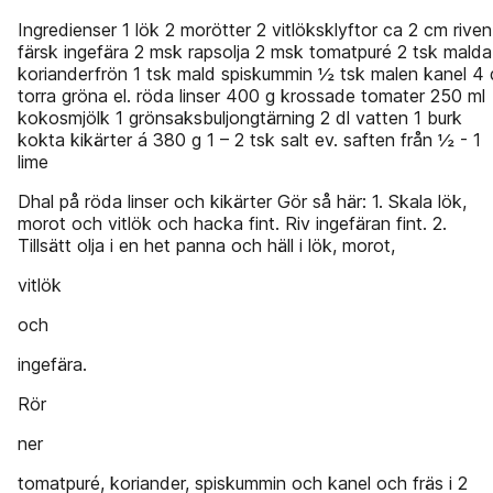
Ingredienser 1 lök 2 morötter 2 vitlöksklyftor ca 2 cm riven
färsk ingefära 2 msk rapsolja 2 msk tomatpuré 2 tsk malda
korianderfrön 1 tsk mald spiskummin ½ tsk malen kanel 4 
torra gröna el. röda linser 400 g krossade tomater 250 ml
kokosmjölk 1 grönsaksbuljongtärning 2 dl vatten 1 burk
kokta kikärter á 380 g 1 – 2 tsk salt ev. saften från ½ - 1
lime
Dhal på röda linser och kikärter Gör så här: 1. Skala lök,
morot och vitlök och hacka fint. Riv ingefäran fint. 2.
Tillsätt olja i en het panna och häll i lök, morot,
vitlök
och
ingefära.
Rör
ner
tomatpuré, koriander, spiskummin och kanel och fräs i 2