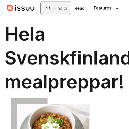
Skip to main content
Search
Features
Read
Hela
Svenskfinlan
mealpreppar!