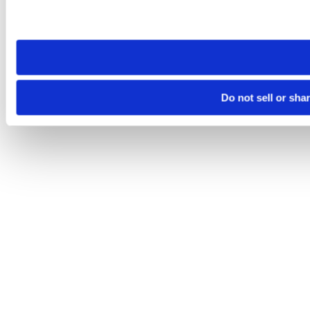
Please note that your opt-out preference is stored at the br
site you visit. If you access our sites from a different device
need to be set again.
Do not sell or sha