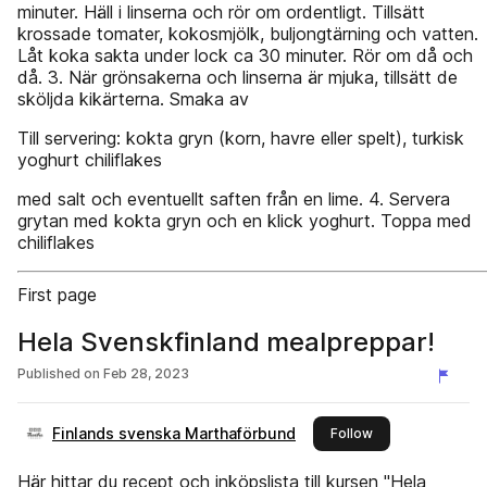
minuter. Häll i linserna och rör om ordentligt. Tillsätt
krossade tomater, kokosmjölk, buljongtärning och vatten.
Låt koka sakta under lock ca 30 minuter. Rör om då och
då. 3. När grönsakerna och linserna är mjuka, tillsätt de
sköljda kikärterna. Smaka av
Till servering: kokta gryn (korn, havre eller spelt), turkisk
yoghurt chiliflakes
med salt och eventuellt saften från en lime. 4. Servera
grytan med kokta gryn och en klick yoghurt. Toppa med
chiliflakes
First page
Hela Svenskfinland mealpreppar!
Published on
Feb 28, 2023
Finlands svenska Marthaförbund
this publisher
Follow
Här hittar du recept och inköpslista till kursen "Hela