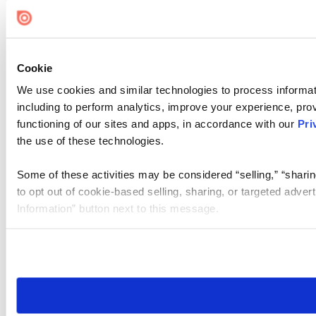
Cookie
We use cookies and similar technologies to process informat
including to perform analytics, improve your experience, prov
functioning of our sites and apps, in accordance with our
Pri
the use of these technologies.
Some of these activities may be considered “selling,” “sharin
to opt out of cookie-based selling, sharing, or targeted adver
Information” button next to this message.
Please note that your opt-out preference is stored at the br
site you visit. If you access our sites from a different device
need to be set again.