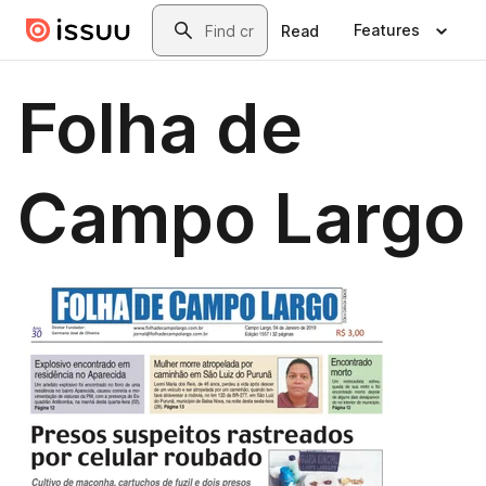
Skip to main content
Search
Features
Read
Folha de
Campo Largo