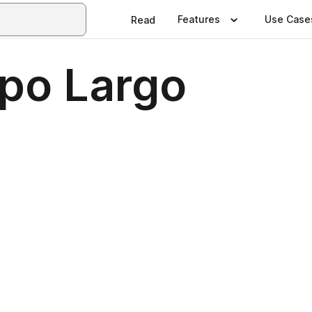
Features
Use Case
Read
po Largo