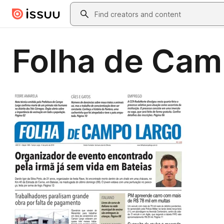
Skip to main content
Search
Folha de Cam