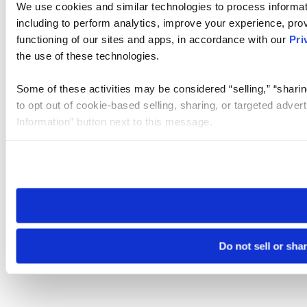
We use cookies and similar technologies to process informat
including to perform analytics, improve your experience, prov
functioning of our sites and apps, in accordance with our
Pri
the use of these technologies.
Some of these activities may be considered “selling,” “sharin
to opt out of cookie-based selling, sharing, or targeted adver
Information” button next to this message.
Please note that your opt-out preference is stored at the br
site you visit. If you access our sites from a different device
need to be set again.
Do not sell or sha