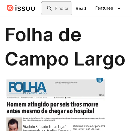
Skip to main content
Search
Features
Read
Folha de
Campo Largo