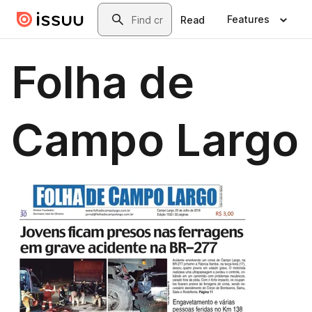
Skip to main content
Search
Features
Read
Folha de
Campo Largo