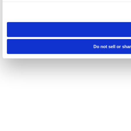
Please note that your opt-out preference is stored at the br
site you visit. If you access our sites from a different device
need to be set again.
Do not sell or sha