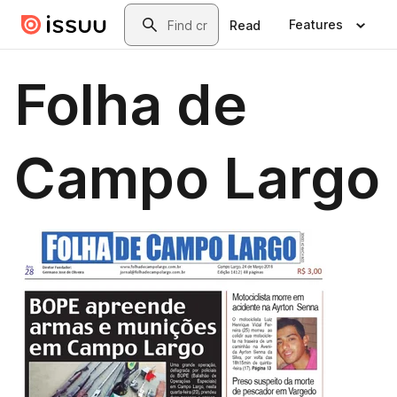
Skip to main content
Search
Features
Read
Folha de
Campo Largo