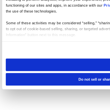
functioning of our sites and apps, in accordance with our
Pri
the use of these technologies.
Some of these activities may be considered “selling,” “sharin
to opt out of cookie-based selling, sharing, or targeted adver
Information” button next to this message.
Please note that your opt-out preference is stored at the br
site you visit. If you access our sites from a different device
need to be set again.
Do not sell or sha