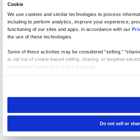
Cookie
We use cookies and similar technologies to process informat
including to perform analytics, improve your experience, prov
functioning of our sites and apps, in accordance with our
Pri
the use of these technologies.
Some of these activities may be considered “selling,” “sharin
to opt out of cookie-based selling, sharing, or targeted adver
Information” button next to this message.
Please note that your opt-out preference is stored at the br
site you visit. If you access our sites from a different device
need to be set again.
Do not sell or sha