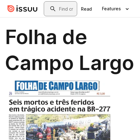
Skip to main content
Search
Features
Read
Folha de
Campo Largo