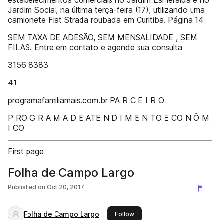
estabelecimentos comerciais no Jardim Esmeralda e no
Jardim Social, na última terça-feira (17), utilizando uma
camionete Fiat Strada roubada em Curitiba. Página 14
SEM TAXA DE ADESÃO, SEM MENSALIDADE , SEM
FILAS. Entre em contato e agende sua consulta
3156 8383
41
programafamiliamais.com.br PA R C E I R O
P RO G R A M A D E ATE N D I M E N TO E CO N Ô M
I CO
First page
Folha de Campo Largo
Published on
Oct 20, 2017
Folha de Campo Largo
this publisher
Follow