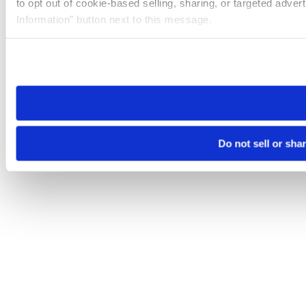
to opt out of cookie-based selling, sharing, or targeted adver
Information” button next to this message.
Please note that your opt-out preference is stored at the br
site you visit. If you access our sites from a different device
need to be set again.
Do not sell or sha